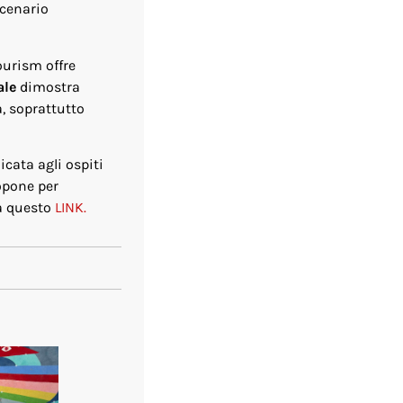
scenario
ourism offre
ale
dimostra
, soprattutto
cata agli ospiti
ropone per
 a questo
LINK.