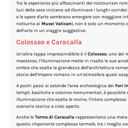
Tra le esperienze più affascinanti del noctourism rom
luci della sera iniziano ad illuminare i lunghi corridoi
e le opere d’arte sembrano emergere con maggiore inten
notturna ai
Musei Vaticani
, non è solo un momento c
dell’arte in un viaggio suggestivo.
Colosseo e Caracalla
Un’altra tappa imprescindibile è il
Colosseo
, uno dei 
maestoso, l’illuminazione mette in risalto le sue arca
ombre che esalta la grandezza dell’architettura romana
storia dell’Impero romano in un’atmosfera quasi sos
A pochi passi si estende l’area archeologica dei
Fori I
templi, basiliche e colonne monumentali, è possibile ri
illuminazione che esalta le rovine, l’intero comples
scenario storico a cielo aperto.
Anche le
Terme di Caracalla
rappresentano una meta a
questo imponente complesso termale, tra i meglio conse