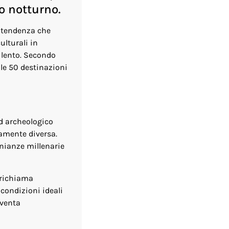
o notturno.
 tendenza che
ulturali in
ù lento. Secondo
 le 50 destinazioni
ed archeologico
amente diversa.
onianze millenarie
 richiama
 condizioni ideali
iventa