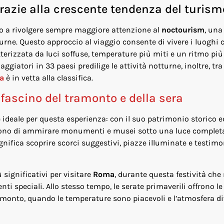
grazie alla crescente tendenza del turism
ato a rivolgere sempre maggiore attenzione al
noctourism
, una
turne. Questo approccio al viaggio consente di vivere i luoghi c
tterizzata da luci soffuse, temperature più miti e un ritmo pi
ggiatori in 33 paesi predilige le attività notturne, inoltre, tra
a
è in vetta alla classifica.
ascino del tramonto e della sera
e ideale per questa esperienza: con il suo patrimonio storico 
ttono di ammirare monumenti e musei sotto una luce complet
nifica scoprire scorci suggestivi, piazze illuminate e testim
ignificativi per visitare
Roma
, durante questa festività che
ti speciali. Allo stesso tempo, le serate primaverili offrono le
ramonto, quando le temperature sono piacevoli e l’atmosfera d