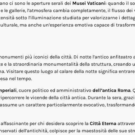
ano ci sono le aperture serali dei
Musei Vaticani
: quando il s
 e le gallerie, l’atmosfera cambia completamente, il flusso dei v
sità sotto l’illuminazione studiata per valorizzarne i dettagl
ulturale, ma anche un’esperienza emotiva capace di trasform
monumenti più iconici della città. Di notte l’antico anfiteatro
te e la straordinaria monumentalità della struttura, creando u
. Visitare questo luogo al calare della notte significa entrare
pesa nel tempo.
mperiali
, cuore politico ed amministrativo
dell’antica Roma
. 
percorrere le vicende della città antica. Durante la sera, grazi
so assume un carattere particolarmente evocativo, trasformand
ffascinante per chi desidera scoprire la
Città Eterna
attraver
rvati dell’antichità, colpisce per la maestosità delle sue str