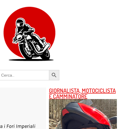
Search Button
earch
or:
GIORNALISTA, MOTOCICLISTA
E CAMMINATORE
a i Fori Imperiali