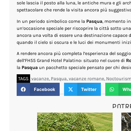
sole lascia il posto alla luna, le antiche mura e gli 
spettacolare che rende la visita ancora più suggestiva
In un periodo simbolico come la
Pasqua
, momento in
un’occasione speciale per riscoprire la città sotto una 
ancora una volta di essere una destinazione capace di
quando il cielo si oscura e le luci dei monumenti inizi
A rendere ancora più completa l’esperienza del soggio
dell’FH55 Grand Hotel Palatino: situato nel cuore di
R
la
Pasqua
un pacchetto speciale pensato per chi desid
TAGS
vacanze
,
Pasqua
,
vacanze romane
,
Noctouris
Facebook
Twitter
Wha
POTR