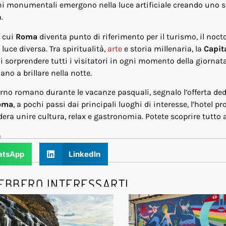
archi monumentali emergono nella luce artificiale creando uno 
.
 cui
Roma
diventa punto di riferimento per il turismo, il noct
luce diversa. Tra spiritualità,
arte
e storia millenaria, la
Capit
 sorprendere tutti i visitatori in ogni momento della giornata
ano a brillare nella notte.
rno romano durante le vacanze pasquali, segnalo l’offerta dedi
oma
, a pochi passi dai principali luoghi di interesse, l’hotel p
era unire cultura, relax e gastronomia. Potete scoprire tutto
m
tsApp
LinkedIn
EBBERO INTERESSARTI