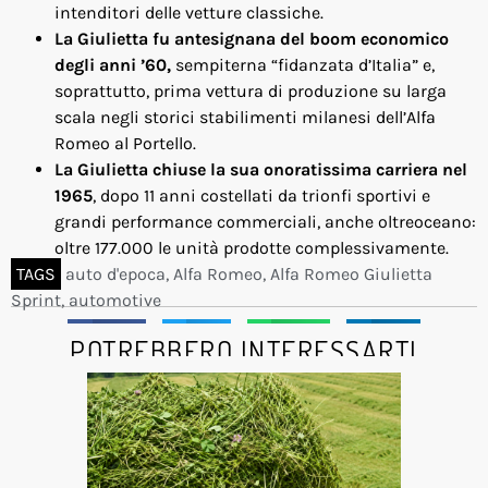
intenditori delle vetture classiche.
La Giulietta fu antesignana del boom economico
degli anni ’60,
sempiterna “fidanzata d’Italia” e,
soprattutto, prima vettura di produzione su larga
scala negli storici stabilimenti milanesi dell’Alfa
Romeo al Portello.
La Giulietta chiuse la sua onoratissima carriera nel
1965
, dopo 11 anni costellati da trionfi sportivi e
grandi performance commerciali, anche oltreoceano:
oltre 177.000 le unità prodotte complessivamente.
TAGS
auto d'epoca
,
Alfa Romeo
,
Alfa Romeo Giulietta
Sprint
,
automotive
Facebook
Twitter
WhatsApp
LinkedIn
POTREBBERO INTERESSARTI