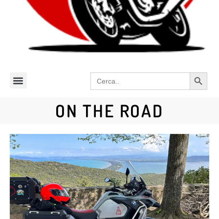
Search 
Search
for:
ON THE ROAD