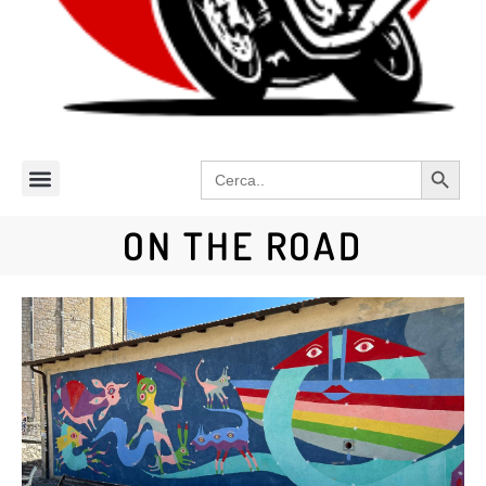
Search 
Search
for:
ON THE ROAD