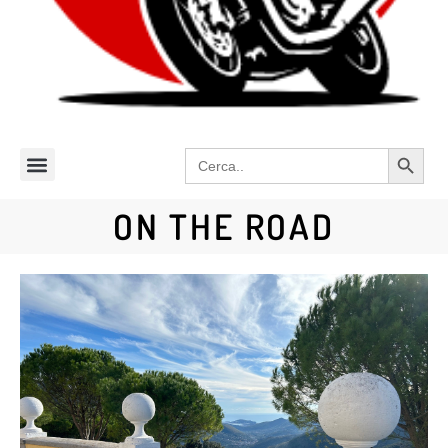
Search 
Search
for:
ON THE ROAD