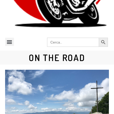
Search 
Search
for:
ON THE ROAD