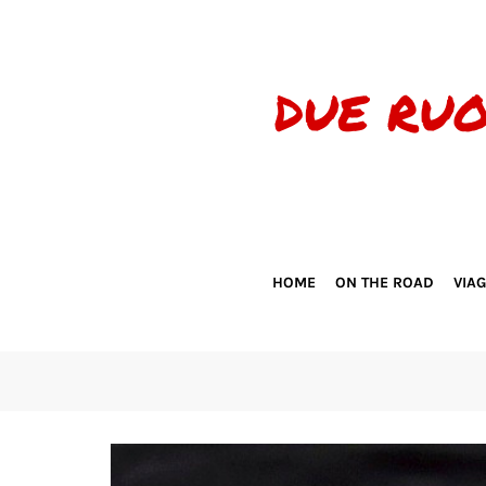
HOME
ON THE ROAD
VIA