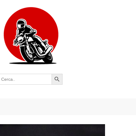
Search Button
earch
or: