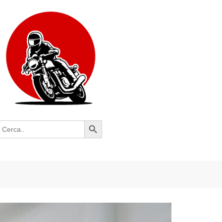
Search Button
earch
or: