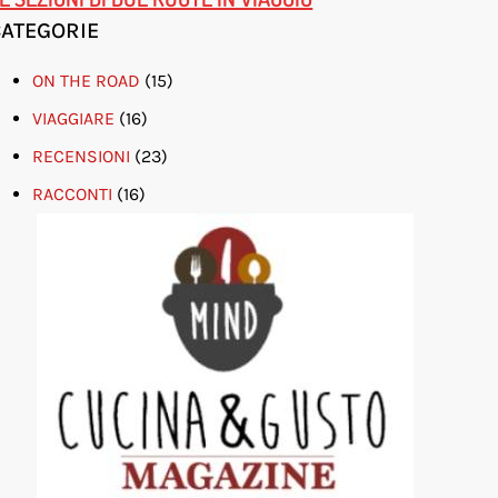
CATEGORIE
ON THE ROAD
(15)
VIAGGIARE
(16)
RECENSIONI
(23)
RACCONTI
(16)