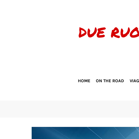
HOME
ON THE ROAD
VIA