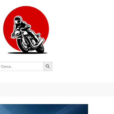
Search Button
earch
or: