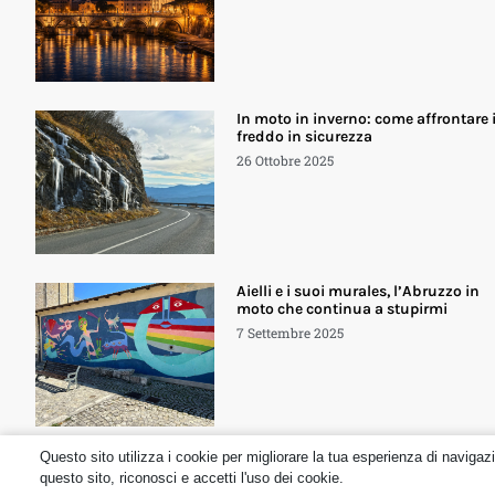
In moto in inverno: come affrontare i
freddo in sicurezza
26 Ottobre 2025
Aielli e i suoi murales, l’Abruzzo in
moto che continua a stupirmi
7 Settembre 2025
Questo sito utilizza i cookie per migliorare la tua esperienza di navigaz
© dueruoteinviaggio.it
questo sito, riconosci e accetti l'uso dei cookie.