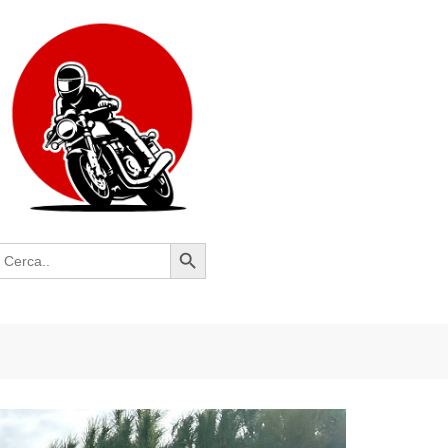
Search Button
earch
or: