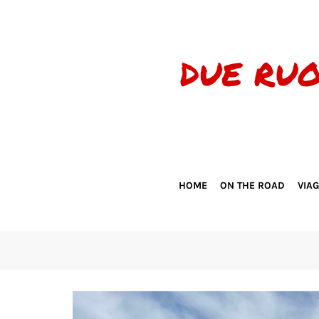
HOME
ON THE ROAD
VIA