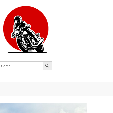
Search Button
earch
or: