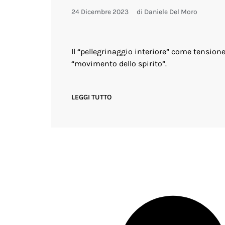
24 Dicembre 2023
di
Daniele Del Moro
Il “pellegrinaggio interiore” come tension
“movimento dello spirito”.
LEGGI TUTTO