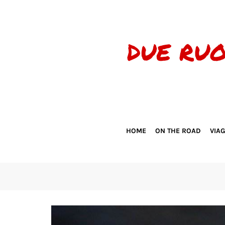
HOME
ON THE ROAD
VIA