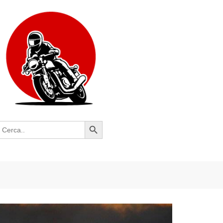
Search Button
earch
or: