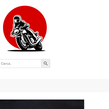
Search Button
earch
or: