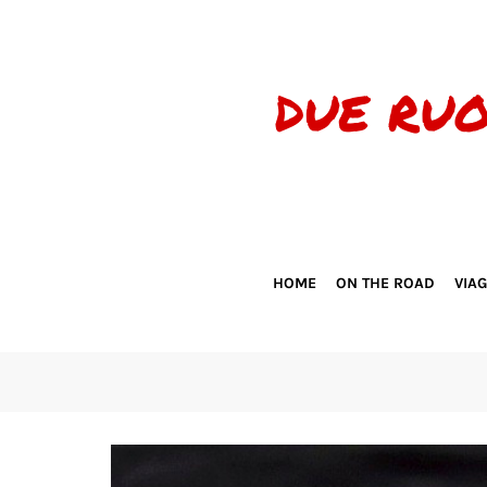
HOME
ON THE ROAD
VIA