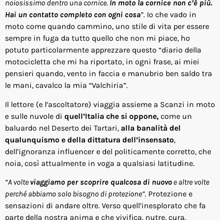
noiosissimo dentro una cornice.
In moto la cornice non c’è più.
Hai un contatto completo con ogni cosa
”.
Io che vado in
moto come quando cammino, uno stile di vita per essere
sempre in fuga da tutto quello che non mi piace, ho
potuto particolarmente apprezzare questo “diario della
motocicletta che mi ha riportato, in ogni frase, ai miei
pensieri quando, vento in faccia e manubrio ben saldo tra
le mani, cavalco la mia “Valchiria”.
Il lettore (e l’ascoltatore) viaggia assieme a Scanzi in moto
e sulle nuvole di
quell’Italia che si oppone,
come un
baluardo nel Deserto dei Tartari,
alla banalità del
qualunquismo e della dittatura dell’insensato
,
dell’ignoranza influencer e del politicamente corretto, che
noia, così attualmente in voga a qualsiasi latitudine.
“A volte
viaggiamo per scoprire qualcosa di nuovo
e altre volte
perché abbiamo solo bisogno di protezione”.
Protezione e
sensazioni di andare oltre. Verso quell’inesplorato che fa
parte della nostra anima e che vivifica, nutre, cura.