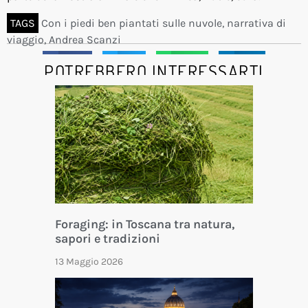
TAGS
Con i piedi ben piantati sulle nuvole
,
narrativa di
viaggio
,
Andrea Scanzi
Facebook
Twitter
WhatsApp
LinkedIn
POTREBBERO INTERESSARTI
Foraging: in Toscana tra natura,
sapori e tradizioni
13 Maggio 2026