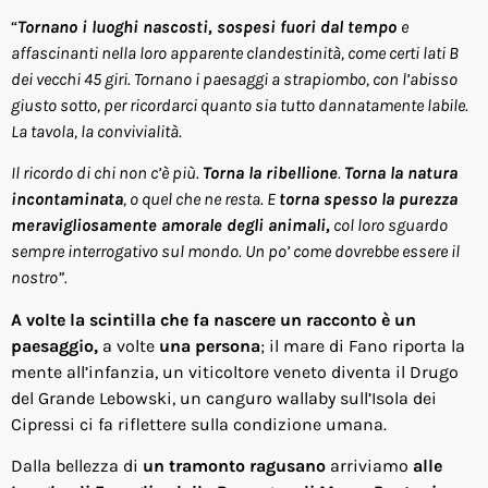
“
Tornano i luoghi nascosti, sospesi fuori dal tempo
e
affascinanti nella loro apparente clandestinità, come certi lati B
dei vecchi 45 giri. Tornano i paesaggi a strapiombo, con l’abisso
giusto sotto, per ricordarci quanto sia tutto dannatamente labile.
La tavola, la convivialità.
Il ricordo di chi non c’è più.
Torna la ribellione
.
Torna la natura
incontaminata
, o quel che ne resta. E
torna spesso la purezza
meravigliosamente amorale degli animali,
col loro sguardo
sempre interrogativo sul mondo. Un po’ come dovrebbe essere il
nostro”.
A volte la scintilla che fa nascere un racconto è un
paesaggio,
a volte
una persona
; il mare di Fano riporta la
mente all’infanzia, un viticoltore veneto diventa il Drugo
del Grande Lebowski, un canguro wallaby sull’Isola dei
Cipressi ci fa riflettere sulla condizione umana.
Dalla bellezza di
un tramonto ragusano
arriviamo
alle